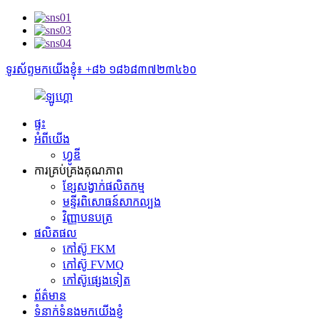
ទូរស័ព្ទមកយើងខ្ញុំ៖ +៨៦ ១៨៦៨៣៧២៣៤៦០
ផ្ទះ
អំពីយើង
ហ្វូឌី
ការគ្រប់គ្រងគុណភាព
ខ្សែសង្វាក់ផលិតកម្ម
មន្ទីរពិសោធន៍សាកល្បង
វិញ្ញាបនបត្រ
ផលិតផល
កៅស៊ូ FKM
កៅស៊ូ FVMQ
កៅស៊ូផ្សេងទៀត
ព័ត៌មាន
ទំនាក់ទំនងមកយើងខ្ញុំ