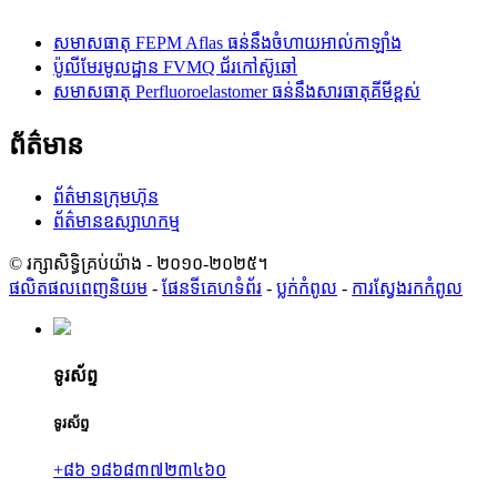
សមាសធាតុ FEPM Aflas ធន់នឹងចំហាយអាល់កាឡាំង
ប៉ូលីមែរមូលដ្ឋាន FVMQ ជ័រកៅស៊ូឆៅ
សមាសធាតុ Perfluoroelastomer ធន់នឹងសារធាតុគីមីខ្ពស់
ព័ត៌មាន
ព័ត៌មានក្រុមហ៊ុន
ព័ត៌មានឧស្សាហកម្ម
© រក្សាសិទ្ធិគ្រប់យ៉ាង - ២០១០-២០២៥។
ផលិតផលពេញនិយម
-
ផែនទីគេហទំព័រ
-
ប្លក់​កំពូល
-
ការស្វែងរកកំពូល
ទូរស័ព្ទ
ទូរស័ព្ទ
+៨៦ ១៨៦៨៣៧២៣៤៦០