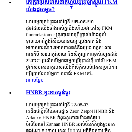
តើត្រូវប្រើសមាសធាតុហ្វ្លុយអូរ៉ូអ៊ីឡាស្តូមឺរ FKM
យ៉ាងដូចម្តេច?
ដោយអ្នកគ្រប់គ្រងនៅថ្ងៃទី ២២-០៩-២១
ដូចដែលយើងទាំងអស់គ្នាដឹងហើយថា កៅស៊ូ FKM
fluoroelastomer ត្រូវបានគេប្រើប្រាស់យ៉ាងទូលំ
ទូលាយនៅក្នុងវិស័យយានយន្ត ប្រេងកាត និង
អាកាសចរណ៍។ វាមានភាពធន់នឹងប្រេង ឥន្ធនៈ សារ
ធាតុគីមី សារធាតុរំលាយ និងសីតុណ្ហភាពខ្ពស់រហូតដល់
250°C។ ប្រសិនបើអ្នកជាអ្នកប្រើប្រាស់ថ្មី កៅស៊ូ FKM
ថ្នាក់សមាសធាតុរបស់យើងគឺស័ក្តិសមបំផុតសម្រាប់ការ
ប្រើប្រាស់របស់អ្នក។ វាជាជ័រ FKM ឆៅ...
អានបន្ថែម
HNBR ខ្វះខាតធ្ងន់ធ្ងរ
ដោយអ្នកគ្រប់គ្រងនៅថ្ងៃទី 22-08-03
គេដឹងថាប៉ូលីមែរមូលដ្ឋាន Zeon Zetpol HNBR និង
Arlanxo HNBR កំពុងខ្វះខាតយ៉ាងធ្ងន់ធ្ងរ។
ប៉ូលីមែរឆៅ Zannan HNBR របស់ចិនក៏កំពុងខ្វះខាត
ផងដែរ។ ក្នុងកាលៈទេសៈបែបនេះ អតិថិជនជាច្រើន