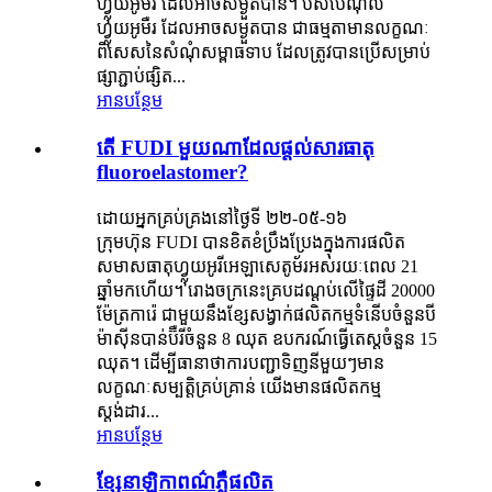
ហ្វ្លុយអូមឺរ ដែលអាចសម្ងួតបាន។ ប៊ីសប៉េណុល
ហ្វ្លុយអូមឺរ ដែលអាចសម្ងួតបាន ជាធម្មតាមានលក្ខណៈ
ពិសេសនៃសំណុំសម្ពាធទាប ដែលត្រូវបានប្រើសម្រាប់
ផ្សាភ្ជាប់ផ្សិត...
អានបន្ថែម
តើ FUDI មួយណាដែលផ្តល់សារធាតុ
fluoroelastomer?
ដោយអ្នកគ្រប់គ្រងនៅថ្ងៃទី ២២-០៥-១៦
ក្រុមហ៊ុន FUDI បានខិតខំប្រឹងប្រែងក្នុងការផលិត
សមាសធាតុហ្វ្លុយអូរីអេឡាសេតូម័រអស់រយៈពេល 21
ឆ្នាំមកហើយ។ រោងចក្រនេះគ្របដណ្តប់លើផ្ទៃដី 20000
ម៉ែត្រការ៉េ ជាមួយនឹងខ្សែសង្វាក់ផលិតកម្មទំនើបចំនួនបី
ម៉ាស៊ីនបាន់ប៊ឺរីចំនួន 8 ឈុត ឧបករណ៍ធ្វើតេស្តចំនួន 15
ឈុត។ ដើម្បីធានាថាការបញ្ជាទិញនីមួយៗមាន
លក្ខណៈសម្បត្តិគ្រប់គ្រាន់ យើងមានផលិតកម្ម
ស្តង់ដារ...
អានបន្ថែម
ខ្សែនាឡិកាពណ៌ភ្លឺផលិត