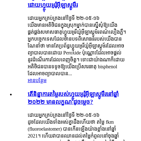
ដោយហ្វ្លុយអូរ៉ូអ៊ីឡាស្តូមឺរ
ដោយអ្នកគ្រប់គ្រងនៅថ្ងៃទី ២២-០៥-១៦
យើងមានអតិថិជនក្នុងស្រុកម្នាក់បានស្នើសុំឱ្យយើង
ផ្គត់ផ្គង់សមាសធាតុហ្វ្លុយអូរីយ៉ូអ៊ីឡាស្តូម័រពណ៌លឿងភ្លឺ។
អ្នកបច្ចេកទេសដែលមានបទពិសោធន៍របស់យើងបាន
ណែនាំថា មានតែប្រព័ន្ធហ្វ្លុយអូរីយ៉ូអ៊ីឡាស្តូម័រដែលអាច
ព្យាបាលបានដោយ Peroxide ប៉ុណ្ណោះដែលអាចផ្តល់
នូវដំណើរការដែលពេញចិត្ត។ ទោះជាយ៉ាងណាក៏ដោយ
អតិថិជនបានទទូចឱ្យយើងប្រើសារធាតុ bisphenol
ដែលអាចព្យាបាលបាន...
អានបន្ថែម
តើ​និន្នាការ​តម្លៃ​របស់​ហ្វ្លុយអូរ៉ូអ៊ីឡាស្តូមឺរ​នៅ​ឆ្នាំ
២០២២ មាន​លក្ខណៈ​ដូចម្តេច?
ដោយអ្នកគ្រប់គ្រងនៅថ្ងៃទី ២២-០៥-១៦
ដូចដែលយើងទាំងអស់គ្នាដឹងហើយថា តម្លៃ fkm
(fluoroelastomer) បានកើនឡើងយ៉ាងខ្លាំងនៅឆ្នាំ
2021។ ហើយវាបានឈានដល់តម្លៃកំពូលនៅចុងឆ្នាំ