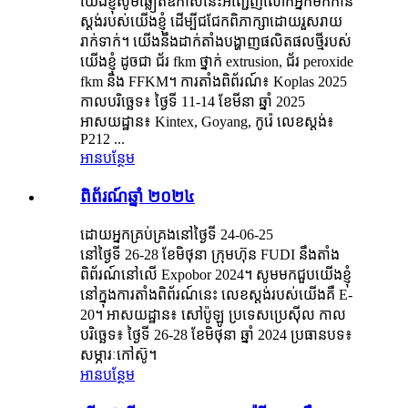
យើងខ្ញុំសូមឆ្លៀតឱកាសនេះអញ្ជើញលោកអ្នកមកកាន់
ស្តង់របស់យើងខ្ញុំ ដើម្បីជជែកពិភាក្សាដោយរួសរាយ
រាក់ទាក់។ យើងនឹងដាក់តាំងបង្ហាញផលិតផលថ្មីរបស់
យើងខ្ញុំ ដូចជា ជ័រ fkm ថ្នាក់ extrusion, ជ័រ peroxide
fkm និង FFKM។ ការតាំងពិព័រណ៍៖ Koplas 2025
កាលបរិច្ឆេទ៖ ថ្ងៃទី 11-14 ខែមីនា ឆ្នាំ 2025
អាសយដ្ឋាន៖ Kintex, Goyang, កូរ៉េ លេខស្តង់៖
P212 ...
អានបន្ថែម
ពិព័រណ៍ឆ្នាំ ២០២៤
ដោយអ្នកគ្រប់គ្រងនៅថ្ងៃទី 24-06-25
នៅថ្ងៃទី 26-28 ខែមិថុនា ក្រុមហ៊ុន FUDI នឹងតាំង
ពិព័រណ៍នៅលើ Expobor 2024។ សូមមកជួបយើងខ្ញុំ
នៅក្នុងការតាំងពិព័រណ៍នេះ លេខស្តង់របស់យើងគឺ E-
20។ អាសយដ្ឋាន៖ សៅប៉ូឡូ ប្រទេសប្រេស៊ីល កាល
បរិច្ឆេទ៖ ថ្ងៃទី 26-28 ខែមិថុនា ឆ្នាំ 2024 ប្រធានបទ៖
សម្ភារៈកៅស៊ូ។
អានបន្ថែម