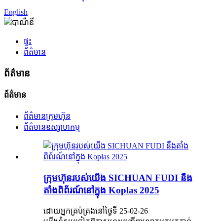
English
ផ្ទះ
ព័ត៌មាន
ព័ត៌មាន
ព័ត៌មាន
ព័ត៌មានក្រុមហ៊ុន
ព័ត៌មានឧស្សាហកម្ម
ក្រុមហ៊ុនរបស់យើង SICHUAN FUDI នឹង
តាំងពិព័រណ៍នៅក្នុង Koplas 2025
ដោយអ្នកគ្រប់គ្រងនៅថ្ងៃទី 25-02-26