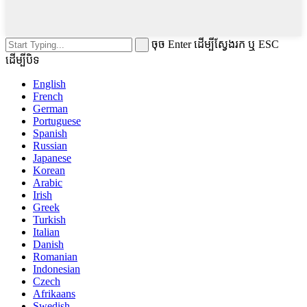
ចុច Enter ដើម្បីស្វែងរក ឬ ESC
ដើម្បីបិទ
English
French
German
Portuguese
Spanish
Russian
Japanese
Korean
Arabic
Irish
Greek
Turkish
Italian
Danish
Romanian
Indonesian
Czech
Afrikaans
Swedish