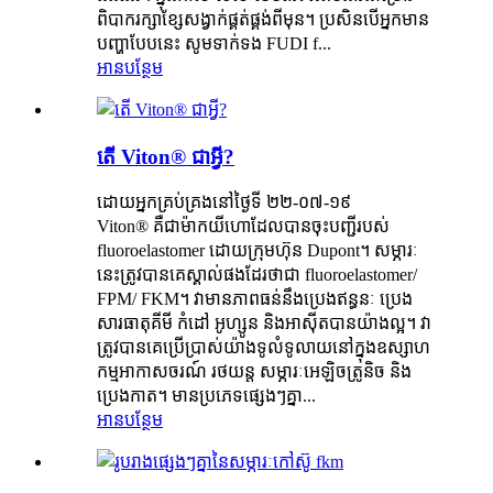
ពិបាករក្សាខ្សែសង្វាក់ផ្គត់ផ្គង់ពីមុន។ ប្រសិនបើអ្នកមាន
បញ្ហាបែបនេះ សូមទាក់ទង FUDI f...
អានបន្ថែម
តើ Viton® ជាអ្វី?
ដោយអ្នកគ្រប់គ្រងនៅថ្ងៃទី ២២-០៧-១៩
Viton® គឺជាម៉ាកយីហោដែលបានចុះបញ្ជីរបស់
fluoroelastomer ដោយក្រុមហ៊ុន Dupont។ សម្ភារៈ
នេះត្រូវបានគេស្គាល់ផងដែរថាជា fluoroelastomer/
FPM/ FKM។ វាមានភាពធន់នឹងប្រេងឥន្ធនៈ ប្រេង
សារធាតុគីមី កំដៅ អូហ្សូន និងអាស៊ីតបានយ៉ាងល្អ។ វា
ត្រូវបានគេប្រើប្រាស់យ៉ាងទូលំទូលាយនៅក្នុងឧស្សាហ
កម្មអាកាសចរណ៍ រថយន្ត សម្ភារៈអេឡិចត្រូនិច និង
ប្រេងកាត។ មានប្រភេទផ្សេងៗគ្នា...
អានបន្ថែម