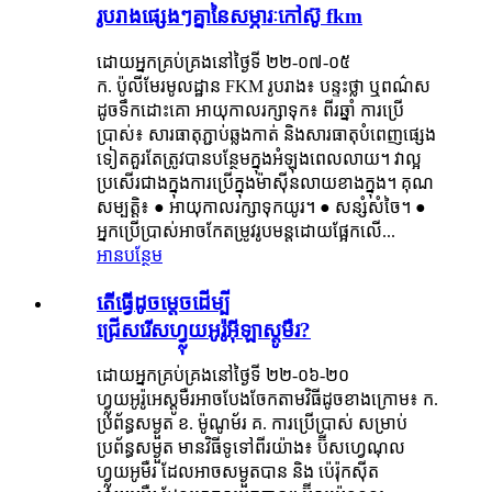
រូបរាងផ្សេងៗគ្នានៃសម្ភារៈកៅស៊ូ fkm
ដោយអ្នកគ្រប់គ្រងនៅថ្ងៃទី ២២-០៧-០៥
ក. ប៉ូលីមែរមូលដ្ឋាន FKM រូបរាង៖ បន្ទះថ្លា ឬពណ៌ស
ដូចទឹកដោះគោ អាយុកាលរក្សាទុក៖ ពីរឆ្នាំ ការប្រើ
ប្រាស់៖ សារធាតុភ្ជាប់ឆ្លងកាត់ និងសារធាតុបំពេញផ្សេង
ទៀតគួរតែត្រូវបានបន្ថែមក្នុងអំឡុងពេលលាយ។ វាល្អ
ប្រសើរជាងក្នុងការប្រើក្នុងម៉ាស៊ីនលាយខាងក្នុង។ គុណ
សម្បត្តិ៖ ● អាយុកាលរក្សាទុកយូរ។ ● សន្សំសំចៃ។ ●
អ្នកប្រើប្រាស់អាចកែតម្រូវរូបមន្តដោយផ្អែកលើ...
អានបន្ថែម
តើធ្វើដូចម្តេចដើម្បី
ជ្រើសរើសហ្វ្លុយអូរ៉ូអ៊ីឡាស្តូមឺរ?
ដោយអ្នកគ្រប់គ្រងនៅថ្ងៃទី ២២-០៦-២០
ហ្វ្លុយអូរ៉ូអេស្តូមឺរអាចបែងចែកតាមវិធីដូចខាងក្រោម៖ ក.
ប្រព័ន្ធសម្ងួត ខ. ម៉ូណូម័រ គ. ការប្រើប្រាស់ សម្រាប់
ប្រព័ន្ធសម្ងួត មានវិធីទូទៅពីរយ៉ាង៖ ប៊ីសហ្វេណុល
ហ្វ្លុយអូមឺរ ដែលអាចសម្ងួតបាន និង ប៉េរ៉ុកស៊ីត