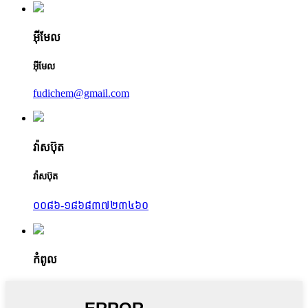
អ៊ីមែល
អ៊ីមែល
fudichem@gmail.com
វ៉ាសប៊ុត
វ៉ាសប៊ុត
០០៨៦-១៨៦៨៣៧២៣៤៦០
កំពូល