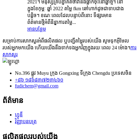
2021។ មនុស្សគ្រប់គ្នាគិតថាវានឹងធ្លាក់ចុះនៅឆ្នាំថ្មី។ នៅ
ក្នុងខែកុម្ភៈ ឆ្នាំ 2022 តម្លៃ fkm ឆៅហាក់ដូចជាទាបជាង
បន្តិច។ ខណៈពេលដែលបន្ទាប់ពីនោះ ទីផ្សារមាន
ព័ត៌មានថ្មីអំពីនិន្នាការតម្លៃ...
អានបន្ថែម
សម្រាប់ការសាកសួរអំពីផលិតផល ឬបញ្ជីតម្លៃរបស់យើង សូមទុកអ៊ីមែល
របស់អ្នកមកយើង ហើយយើងនឹងទាក់ទងអ្នកវិញក្នុងរយៈពេល 24 ម៉ោង។
ការ
សាកសួរ
No.396 ផ្លូវ Muyu ក្រុង Gongxing ទីក្រុង Chengdu ប្រទេសចិន
+៨៦ ១៨៦៨៣៧២៣៤៦០
fudichem@gmail.com
ព័ត៌មាន
ហ្វូឌី
វិញ្ញាបនបត្រ
ផលិតផលរបស់យើង