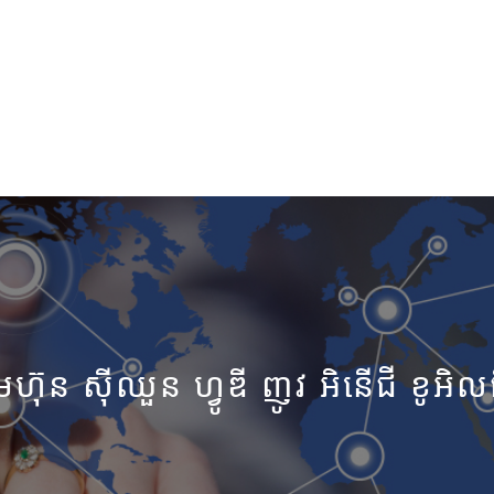
ុមហ៊ុន ស៊ីឈួន ហ្វូឌី ញូវ អិនើជី ខូអិល