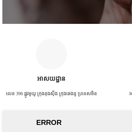
អាសយដ្ឋាន
s
លេខ 396 ផ្លូវមូយូ ក្រុងគុងស៊ីង ក្រុងឆេងទូ ប្រទេសចិន