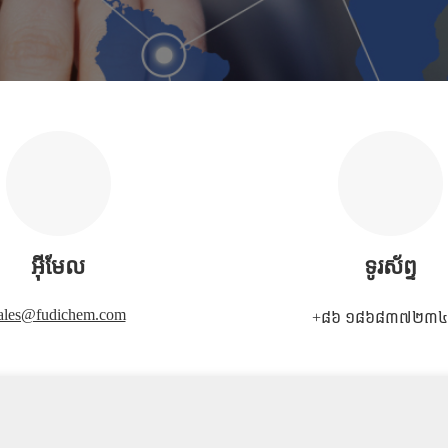
អ៊ីមែល
ទូរស័ព្ទ
ales@fudichem.com
+៨៦ ១៨៦៨៣៧២៣៤