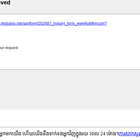
់អ្នកមកយើង ហើយយើងនឹងទាក់ទងអ្នកវិញក្នុងរយៈពេល 24 ម៉ោង។
ការសាកសួ