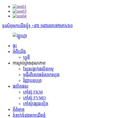
ទូរស័ព្ទមកយើងខ្ញុំ៖ +៨៦ ១៨៦៨៣៧២៣៤៦០
ផ្ទះ
អំពីយើង
ហ្វូឌី
ការគ្រប់គ្រងគុណភាព
ខ្សែសង្វាក់ផលិតកម្ម
មន្ទីរពិសោធន៍សាកល្បង
វិញ្ញាបនបត្រ
ផលិតផល
កៅស៊ូ FKM
កៅស៊ូ FVMQ
កៅស៊ូផ្សេងទៀត
ព័ត៌មាន
ទំនាក់ទំនងមកយើងខ្ញុំ