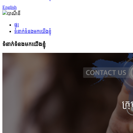
English
ផ្ទះ
ទំនាក់ទំនងមកយើងខ្ញុំ
ទំនាក់ទំនងមកយើងខ្ញុំ
ក្រ