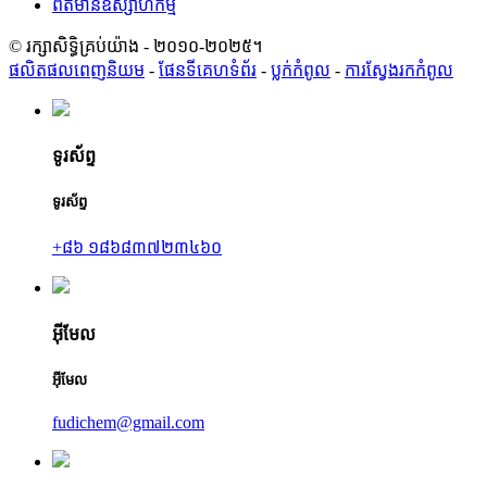
ព័ត៌មានឧស្សាហកម្ម
© រក្សាសិទ្ធិគ្រប់យ៉ាង - ២០១០-២០២៥។
ផលិតផលពេញនិយម
-
ផែនទីគេហទំព័រ
-
ប្លក់​កំពូល
-
ការស្វែងរកកំពូល
ទូរស័ព្ទ
ទូរស័ព្ទ
+៨៦ ១៨៦៨៣៧២៣៤៦០
អ៊ីមែល
អ៊ីមែល
fudichem@gmail.com