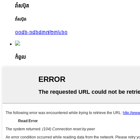
វ៉ាសប៊ុត
វ៉ាសប៊ុត
០០៨៦-១៨៦៨៣៧២៣៤៦០
កំពូល