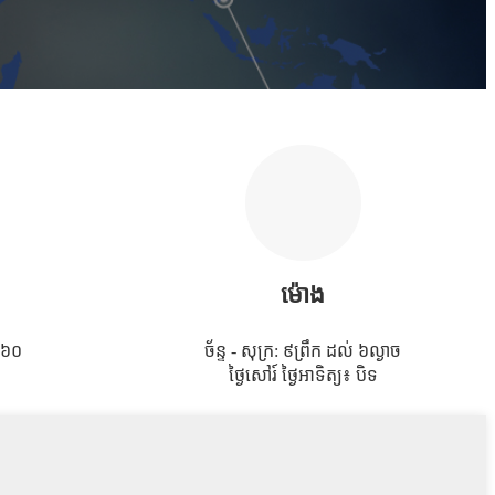
ម៉ោង
៦០
ច័ន្ទ - សុក្រ: ៩ព្រឹក ដល់ ៦ល្ងាច
ថ្ងៃសៅរ៍ ថ្ងៃអាទិត្យ៖ បិទ