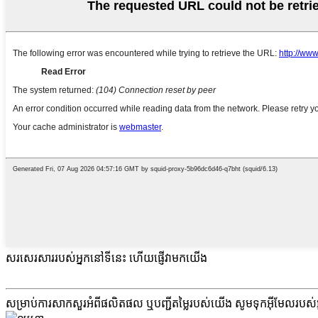
សរសេរសាររបស់អ្នកនៅទីនេះ ហើយផ្ញើវាមកយើង
សម្រាប់ការសាកសួរអំពីផលិតផល ឬបញ្ជីតម្លៃរបស់យើង សូមទុកអ៊ីមែលរបស